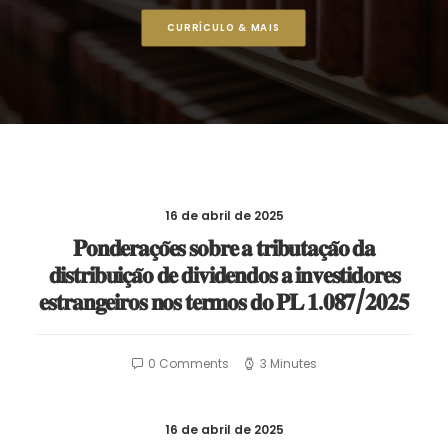
CURRÍCULO & MAIS
16 de abril de 2025
𝐏𝐨𝐧𝐝𝐞𝐫𝐚𝐜̧𝐨̃𝐞𝐬 𝐬𝐨𝐛𝐫𝐞 𝐚 𝐭𝐫𝐢𝐛𝐮𝐭𝐚𝐜̧𝐚̃𝐨 𝐝𝐚
𝐝𝐢𝐬𝐭𝐫𝐢𝐛𝐮𝐢𝐜̧𝐚̃𝐨 𝐝𝐞 𝐝𝐢𝐯𝐢𝐝𝐞𝐧𝐝𝐨𝐬 𝐚 𝐢𝐧𝐯𝐞𝐬𝐭𝐢𝐝𝐨𝐫𝐞𝐬
𝐞𝐬𝐭𝐫𝐚𝐧𝐠𝐞𝐢𝐫𝐨𝐬 𝐧𝐨𝐬 𝐭𝐞𝐫𝐦𝐨𝐬 𝐝𝐨 𝐏𝐋 𝟏.𝟎𝟖𝟕/𝟐𝟎𝟐𝟓
0 Comments
3 Minutes
16 de abril de 2025