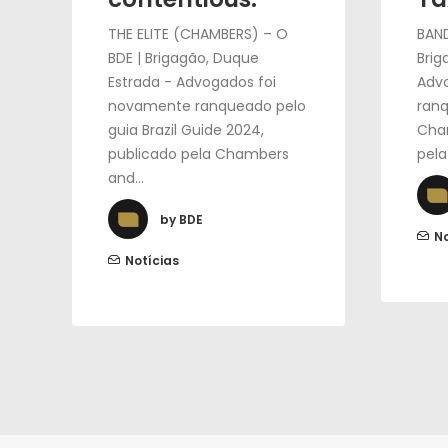
THE ELITE (CHAMBERS) – O
BAND
BDE | Brigagão, Duque
Brig
Estrada - Advogados foi
Adv
novamente ranqueado pelo
ranq
guia Brazil Guide 2024,
Cham
publicado pela Chambers
pel
and…
by BDE
No
Notícias