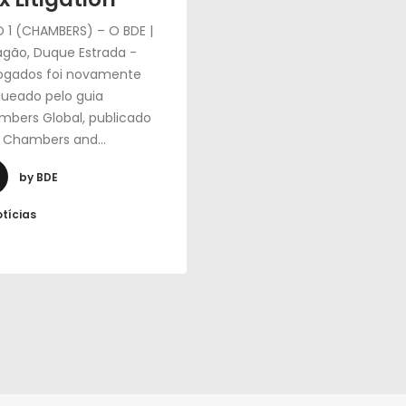
 1 (CHAMBERS) – O BDE |
agão, Duque Estrada -
ogados foi novamente
ueado pelo guia
bers Global, publicado
a Chambers and…
by BDE
tícias