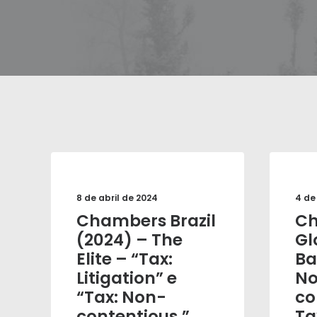
8 de abril de 2024
4 de
Chambers Brazil
C
(2024) – The
Gl
Elite – “Tax:
Ba
Litigation” e
N
“Tax: Non-
co
contentious.”
Ta