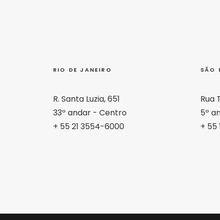
RIO DE JANEIRO
SÃO 
R. Santa Luzia, 651
Rua 
33º andar - Centro
5º an
+ 55 21 3554-6000
+ 55 