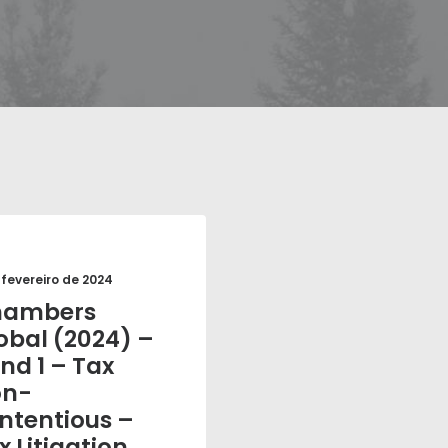
 fevereiro de 2024
hambers
obal (2024) –
nd 1 – Tax
on-
ntentious –
x Litigation