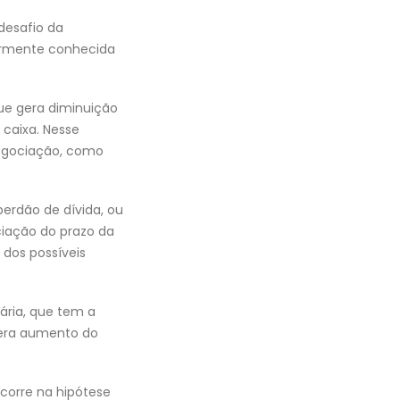
desafio da
larmente conhecida
que gera diminuição
 caixa. Nesse
negociação, como
erdão de dívida, ou
iação do prazo da
 dos possíveis
iária, que tem a
gera aumento do
corre na hipótese