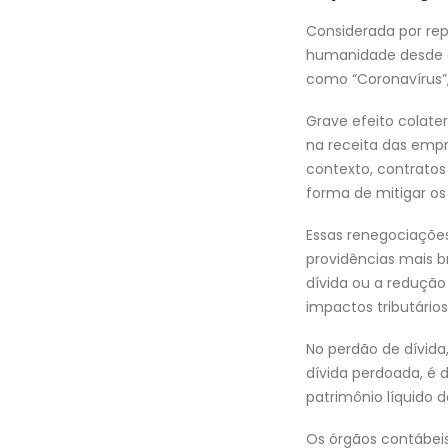
Considerada por re
humanidade desde a
como “Coronavírus”,
Grave efeito colate
na receita das empr
contexto, contrato
forma de mitigar os 
Essas renegociações
providências mais 
dívida ou a redução
impactos tributário
No perdão de dívida,
dívida perdoada, é 
patrimônio líquido 
Os órgãos contábeis