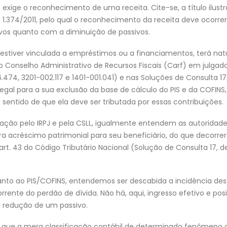
 exige o reconhecimento de uma receita. Cite-se, a título ilustr
 1.374/2011, pelo qual o reconhecimento da receita deve ocorre
vos quanto com a diminuição de passivos.
o estiver vinculada a empréstimos ou a financiamentos, terá nat
Conselho Administrativo de Recursos Fiscais (Carf) em julgad
474, 3201-002.117 e 1401-001.041) e nas Soluções de Consulta 17
legal para a sua exclusão da base de cálculo do PIS e da COFIN
 sentido de que ela deve ser tributada por essas contribuições.
tação pelo IRPJ e pela CSLL, igualmente entendem as autoridades
ra acréscimo patrimonial para seu beneficiário, do que decorrer
rt. 43 do Código Tributário Nacional (Solução de Consulta 17, d
nto ao PIS/COFINS, entendemos ser descabida a incidência des
rrente do perdão de dívida. Não há, aqui, ingresso efetivo e pos
redução de um passivo.
r que a mera classificação contábil de determinado fenômeno