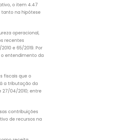
ativo, o item 4.47
r tanto na hipótese
ureza operacional,
os recentes
/2010 e 65/2019. Por
S, o entendimento da
 fiscais que o
á a tributação da
e 27/04/2010; entre
sas contribuições
itivo de recursos na
 como receita