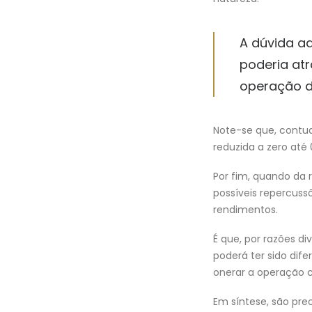
A dúvida aq
poderia atr
operação de
Note-se que, contud
reduzida a zero até
Por fim, quando da 
possíveis repercuss
rendimentos.
É que, por razões d
poderá ter sido dif
onerar a operação c
Em síntese, são pr