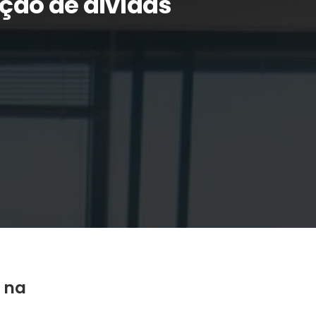
ção de dívidas
s na