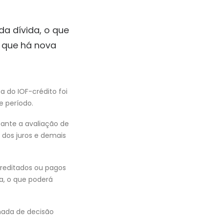
da dívida, o que
e que há nova
a do IOF-crédito foi
e período.
tante a avaliação de
 dos juros e demais
creditados ou pagos
da, o que poderá
mada de decisão