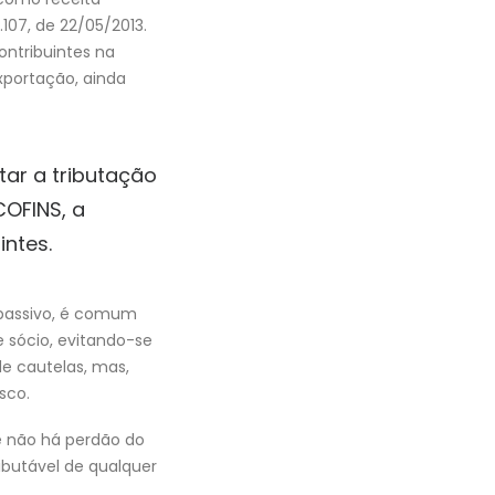
107, de 22/05/2013.
ontribuintes na
xportação, ainda
ar a tributação
COFINS, a
intes.
e passivo, é comum
 sócio, evitando-se
de cautelas, mas,
sco.
e não há perdão do
ributável de qualquer