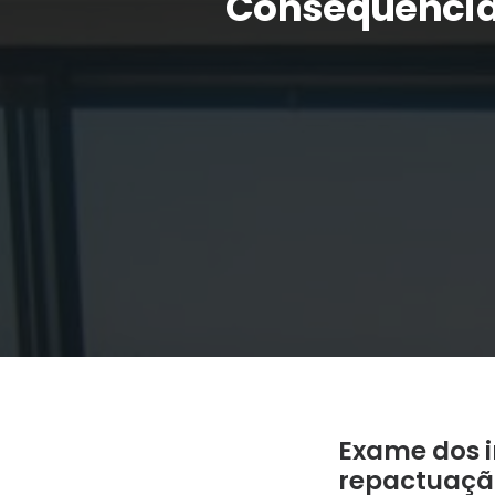
Consequências
Exame dos i
repactuação