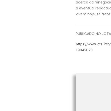
acerca da renegocia
a eventual repactua
vivem hoje, se tran
PUBLICADO NO JOTA
https://www.jota.info
19042020