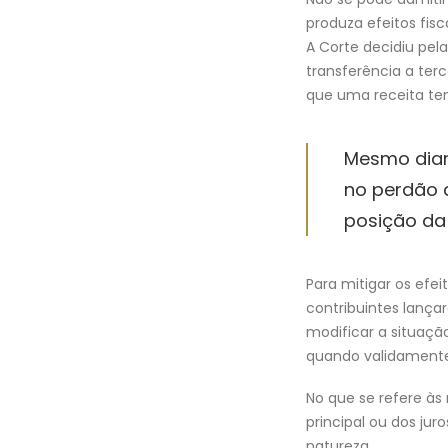
produza efeitos fisc
A Corte decidiu pela
transferência a ter
que uma receita ten
Mesmo dian
no perdão d
posição da 
Para mitigar os efe
contribuintes lanç
modificar a situação
quando validamente 
No que se refere às
principal ou dos jur
natureza.