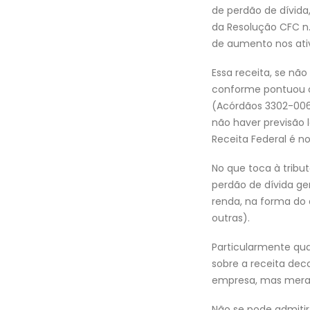
de perdão de dívida,
da Resolução CFC n.
de aumento nos ati
Essa receita, se nã
conforme pontuou o 
(Acórdãos 3302-006.
não haver previsão 
Receita Federal é no
No que toca à tribu
perdão de dívida ge
renda, na forma do a
outras).
Particularmente qua
sobre a receita deco
empresa, mas mera 
Não se pode admiti