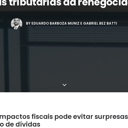
 tributárias da renegocia
BY
EDUARDO BARBOZA MUNIZ E GABRIEL BEZ BATTI
mpactos fiscais pode evitar surpresa
 de dívidas