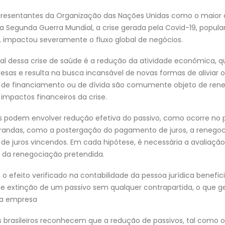
presentantes da Organização das Nações Unidas como o maior 
 Segunda Guerra Mundial, a crise gerada pela Covid-19, popu
 impactou severamente o fluxo global de negócios.
ral dessa crise de saúde é a redução da atividade econômica, 
esas e resulta na busca incansável de novas formas de aliviar o
s de financiamento ou de dívida são comumente objeto de re
impactos financeiros da crise.
 podem envolver redução efetiva do passivo, como ocorre no p
brandas, como a postergação do pagamento de juros, a renegoc
 de juros vincendos. Em cada hipótese, é necessária a avaliação
s da renegociação pretendida.
 o efeito verificado na contabilidade da pessoa jurídica benefic
de extinção de um passivo sem qualquer contrapartida, o que 
da empresa
 brasileiros reconhecem que a redução de passivos, tal como o