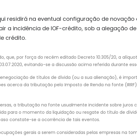
ui residirá na eventual configuração de novação 
air a incidência de IOF-crédito, sob a alegação d
 crédito.
o, que, por força do recém editado Decreto 10.305/20, a alíquot
 03.07.2020, evitando-se a discussão acima referida durante ess
renegociação de títulos de dívida (ou a sua alienação), é impor
ões acerca da tributação pelo Imposto de Renda na fonte (IRRF)
iversas, a tributação na fonte usualmente incidente sobre juros 
erida para o momento da liquidação ou resgate do título de dívi
aso constate-se a ocorrência de tais eventos.
eocupações gerais a serem consideradas pelas empresas na to