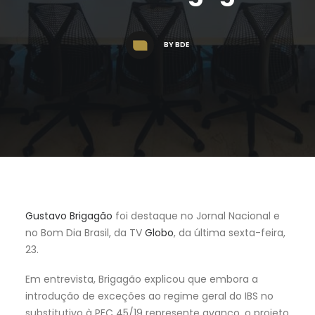
BY
BDE
Gustavo Brigagão
foi destaque no Jornal Nacional e
no Bom Dia Brasil, da TV
Globo
, da última sexta-feira,
23.
Em entrevista, Brigagão explicou que embora a
introdução de exceções ao regime geral do IBS no
substitutivo à PEC 45/19 represente avanço, o projeto