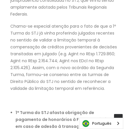
jurisprudência consolidada no STJ, que vinha sendo
amplamente adotada pelos Tribunais Regionais
Federais.
Chama-se especial atenção para o fato de que a 1ª
Turma do STJ já vinha proferindo julgados recentes
no sentido de validar a limitação temporal à
compensação de créditos provenientes de decisões
transitadas em julgado (e.g. AgInt no REsp 1.729.860;
AgInt no REsp 2.164.744; AgInt nos EDcl no REsp
2.105.426). Assim, com o novo acórdão da Segunda
Turma, formou-se consenso entre as turmas de
Direito Público do STJ no sentido de reconhecer a
validade da limitação temporal em referência.
1ª Turma do STJ afasta obrigação de
pagamento de honorários à Fazenda Pública
Português
em caso de adesão à transação tributária