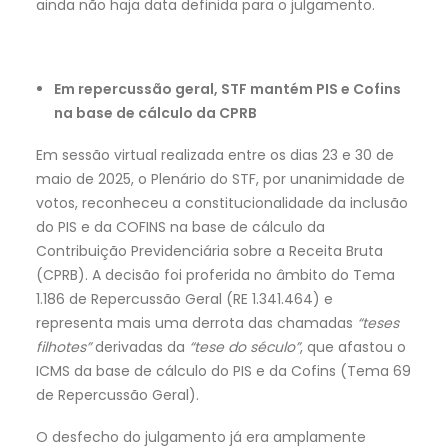
ainda não haja data definida para o julgamento.
Em repercussão geral, STF mantém PIS e Cofins
na base de cálculo da CPRB
Em sessão virtual realizada entre os dias 23 e 30 de
maio de 2025, o Plenário do STF, por unanimidade de
votos, reconheceu a constitucionalidade da inclusão
do PIS e da COFINS na base de cálculo da
Contribuição Previdenciária sobre a Receita Bruta
(CPRB). A decisão foi proferida no âmbito do Tema
1.186 de Repercussão Geral (RE 1.341.464) e
representa mais uma derrota das chamadas
“teses
filhotes”
derivadas da
“tese do século”
, que afastou o
ICMS da base de cálculo do PIS e da Cofins (Tema 69
de Repercussão Geral).
O desfecho do julgamento já era amplamente