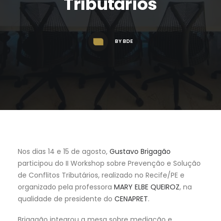
Tributários
BY
BDE
Nos dias 14 e 15 de agosto,
Gustavo Brigagão
participou do II Workshop sobre Prevenção e Solução
de Conflitos Tributários, realizado no Recife/PE e
organizado pela professora
MARY ELBE QUEIROZ
, na
qualidade de presidente do
CENAPRET
.
Brigagão integrou a mesa sobre mediação e