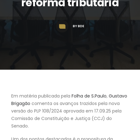
reforma tributária
BY
BDE
Em matéria publicada pela
Folha de S.Paulo
,
Gustavo
Brigagão
comenta os avanços trazidos pela nova
versão do PLP 108/2024 aprovada em 17.09.25 pela
Comissão de Constituição e Justiça (CCJ) do
Senado.
Um dos pontos destacados é a propositura da