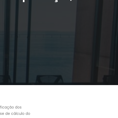
ficação dos
ase de cálculo do