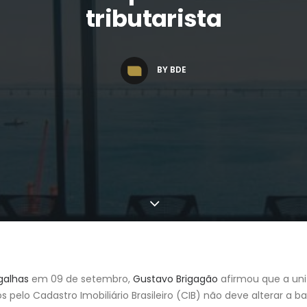
tributarista
BY
BDE
galhas
em 09 de setembro,
Gustavo Brigagão
afirmou que a uni
os pelo Cadastro Imobiliário Brasileiro (CIB) não deve alterar a b