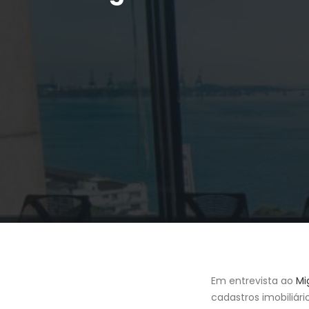
Em entrevista ao
Mi
cadastros imobiliári