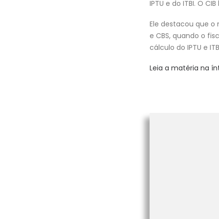
IPTU e do ITBI. O C
Ele destacou que o n
e CBS, quando o fis
cálculo do IPTU e IT
Leia a matéria na ín