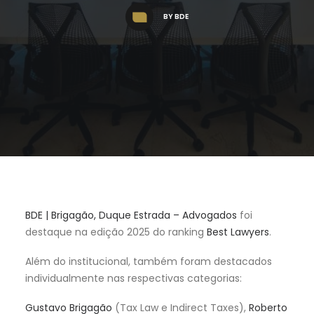
BY
BDE
BDE | Brigagão, Duque Estrada – Advogados
foi
destaque na edição 2025 do ranking
Best Lawyers
.
Além do institucional, também foram destacados
individualmente nas respectivas categorias:
Gustavo Brigagão
(Tax Law e Indirect Taxes),
Roberto