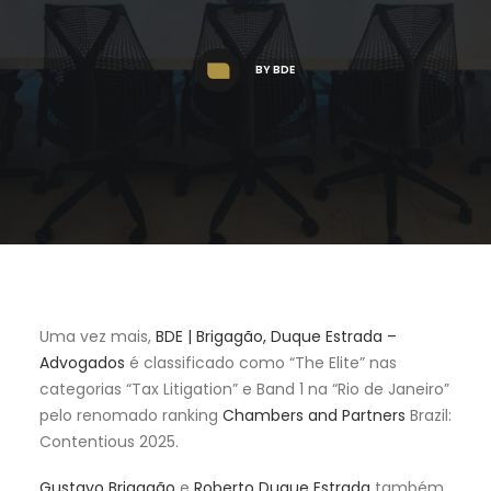
BY
BDE
Uma vez mais,
BDE | Brigagão, Duque Estrada –
Advogados
é classificado como “The Elite” nas
categorias “Tax Litigation” e Band 1 na “Rio de Janeiro”
pelo renomado ranking
Chambers and Partners
Brazil:
Contentious 2025.
Gustavo Brigagão
e
Roberto Duque Estrada
também